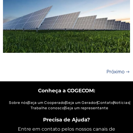
FOLHA DE S.PAULO
Próximo
→
Conheça a COGECOM:
Sobre nós
Seja um Cooperado
Seja um Gerador
Contato
Notícias
Trabalhe conosco
Seja um representante
Precisa de Ajuda?
Entre em contato pelos nossos canais de