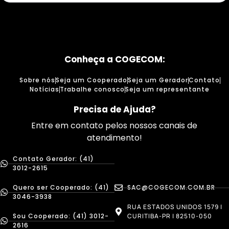
Conheça a COGECOM:
Sobre nós
Seja um Cooperado
Seja um Gerador
Contato
Notícias
Trabalhe conosco
Seja um representante
Precisa de Ajuda?
Entre em contato pelos nossos canais de
atendimento!
Contato Gerador: (41)
3012-2615
Quero ser Cooperado: (41)
SAC@COGECOM.COM.BR
3046-3938
RUA ESTADOS UNIDOS 1579 |
Sou Cooperado: (41) 3012-
CURITIBA-PR | 82510-050
2616