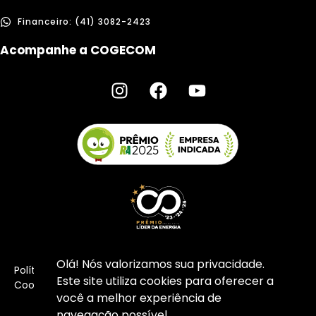
Financeiro: (41) 3082-2423
Acompanhe a COGECOM
Olá! Nós valorizamos sua privacidade.
Política de Privacidade I Copyright ©
2026
COGECOM –
Este site utiliza cookies para oferecer a
Cooperativa de Energia
você a melhor experiência de
navegação possível.