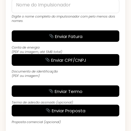
Nome do Impulsionador
Digite o nome completo do impulsionador com pelo menos dois
nomes.
Enviar Fatura
Conta de energia
(PDF ou imagem, até 5MB total)
Enviar CPF/CNPJ
Documento de identificação
(PDF ou imagem)
Enviar Termo
Termo de adesão assinado (opcional)
Enviar Proposta
Proposta comercial (opcional)