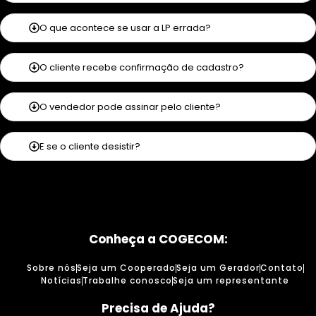
O que acontece se usar a LP errada?
O cliente recebe confirmação de cadastro?
O vendedor pode assinar pelo cliente?
E se o cliente desistir?
Conheça a COGECOM:
Sobre nós
Seja um Cooperado
Seja um Gerador
Contato
Notícias
Trabalhe conosco
Seja um representante
Precisa de Ajuda?