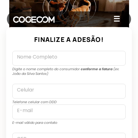
☰
FINALIZE A ADESÃO!
Nome Completo
Digite o nome completo do consumidor
conforme a fatura
(ex:
João da Silva Santos)
Celular
Telefone celular com DDD
E-mail
E-mail válido para contato