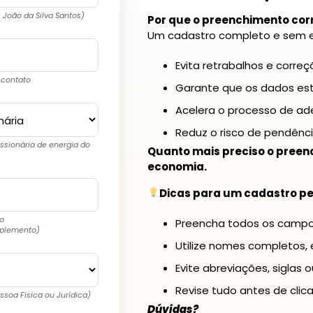
: João da Silva Santos)
Por que o preenchimento corr
Um cadastro completo e sem e
Evita retrabalhos e corre
 contato
Garante que os dados est
Acelera o processo de a
Reduz o risco de pendênci
ssionária de energia do
Quanto mais preciso o preenc
economia.
Dicas para um cadastro pe
o
Preencha todos os campos
mplemento)
Utilize nomes completos, 
Evite abreviações, siglas o
Revise tudo antes de clica
essoa Física ou Jurídica)
Dúvidas?