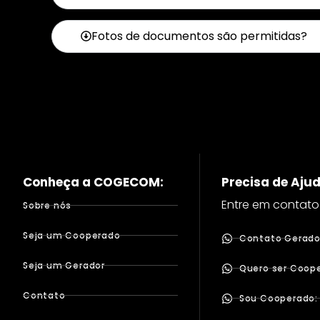
Fotos de documentos são permitidas?
Conheça a COGECOM:
Precisa de Aju
Entre em contato
Sobre nós
Seja um Cooperado
Contato Gerador
Seja um Gerador
Quero ser Coope
Contato
Sou Cooperado: 