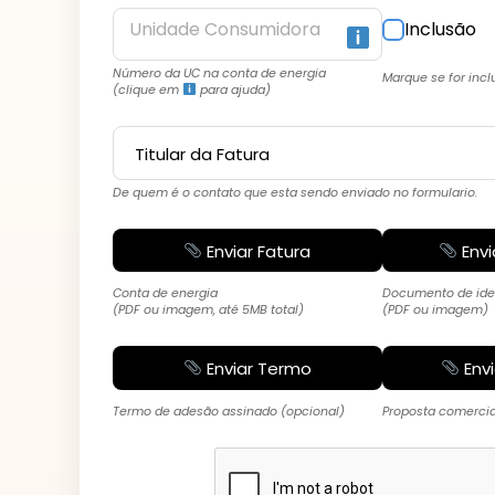
Unidade Consumidora
Inclusão
Número da UC na conta de energia
Marque se for incl
(clique em
para ajuda)
De quem é o contato que esta sendo enviado no formulario.
Enviar Fatura
Envi
Conta de energia
Documento de ide
(PDF ou imagem, até 5MB total)
(PDF ou imagem)
Enviar Termo
Env
Termo de adesão assinado (opcional)
Proposta comercia