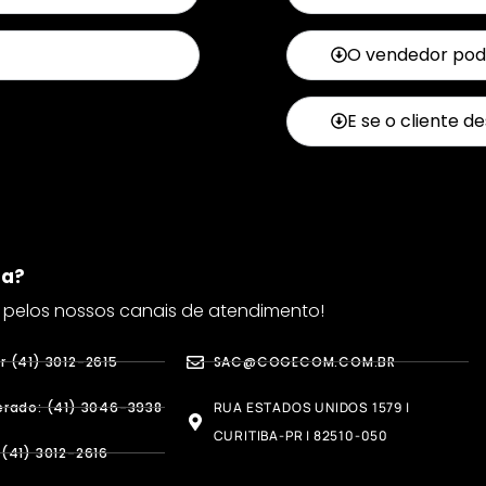
O vendedor pode
E se o cliente de
da?
 pelos nossos canais de atendimento!
 (41) 3012-2615
SAC@COGECOM.COM.BR
rado: (41) 3046-3938
RUA ESTADOS UNIDOS 1579 |
CURITIBA-PR | 82510-050
(41) 3012-2616