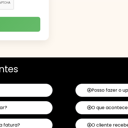
ntes
Posso fazer o u
ar?
O que acontece 
da fatura?
O cliente receb