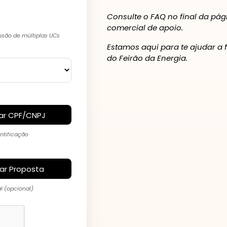
Consulte o FAQ no final da pá
comercial de apoio.
usão de múltiplas UCs
Estamos aqui para te ajudar a 
do Feirão da Energia.
ar CPF/CNPJ
ntificação
iar Proposta
l (opcional)