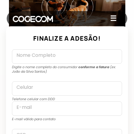
☰
FINALIZE A ADESÃO!
Nome Completo
Digite o nome completo do consumidor
conforme a fatura
(ex:
João da Silva Santos)
Celular
Telefone celular com DDD
E-mail
E-mail válido para contato