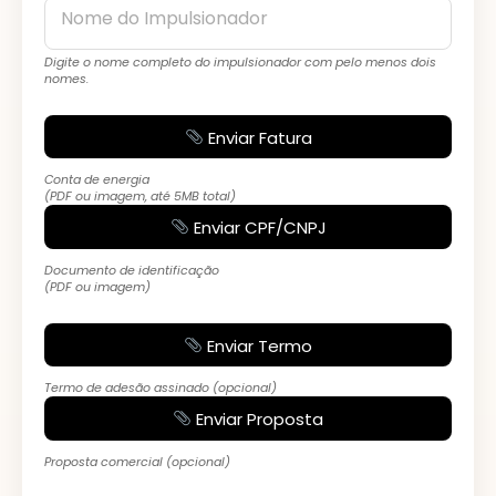
Nome do Impulsionador
Digite o nome completo do impulsionador com pelo menos dois
nomes.
Enviar Fatura
Conta de energia
(PDF ou imagem, até 5MB total)
Enviar CPF/CNPJ
Documento de identificação
(PDF ou imagem)
Enviar Termo
Termo de adesão assinado (opcional)
Enviar Proposta
Proposta comercial (opcional)