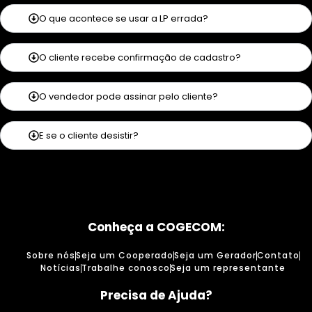
O que acontece se usar a LP errada?
O cliente recebe confirmação de cadastro?
O vendedor pode assinar pelo cliente?
E se o cliente desistir?
Conheça a COGECOM:
Sobre nós
Seja um Cooperado
Seja um Gerador
Contato
Notícias
Trabalhe conosco
Seja um representante
Precisa de Ajuda?