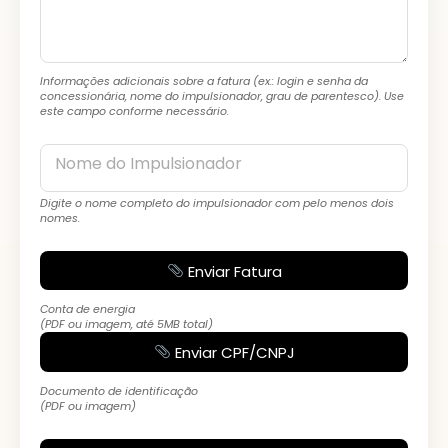
Informações adicionais sobre a fatura (ex.: login e senha da
concessionária, nome do impulsionador, grau de parentesco). Use
este campo conforme necessário.
Nome do Impulsionador
Digite o nome completo do impulsionador com pelo menos dois
nomes.
Enviar Fatura
Conta de energia
(PDF ou imagem, até 5MB total)
Enviar CPF/CNPJ
Documento de identificação
(PDF ou imagem)