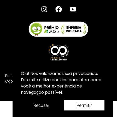
Olá! Nós valorizamos sua privacidade.
Política de Privacidade I Copyright ©
2026
COGECOM –
Este site utiliza cookies para oferecer a
Cooperativa de Energia
você a melhor experiência de
navegação possível.
Recusar
Permitir