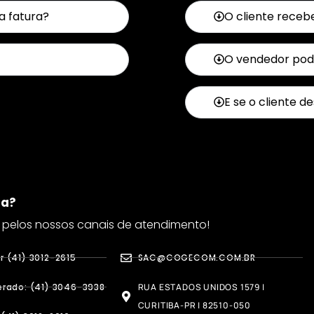
da fatura?
O cliente receb
O vendedor pode
E se o cliente de
da?
 pelos nossos canais de atendimento!
 (41) 3012-2615
SAC@COGECOM.COM.BR
rado: (41) 3046-3938
RUA ESTADOS UNIDOS 1579 |
CURITIBA-PR | 82510-050