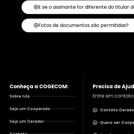
E se o assinante for diferente do titular 
Fotos de documentos são permitidas?
Conheça a COGECOM:
Precisa de Aju
Entre em contato
Sobre nós
Seja um Cooperado
Contato Gerador
Seja um Gerador
Quero ser Coope
Contato