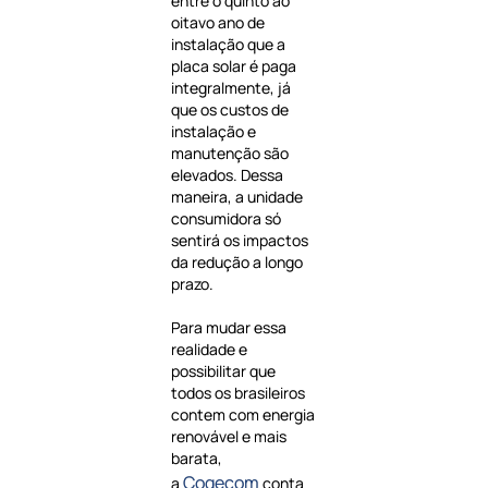
entre o quinto ao
oitavo ano de
instalação que a
placa solar é paga
integralmente, já
que os custos de
instalação e
manutenção são
elevados. Dessa
maneira, a unidade
consumidora só
sentirá os impactos
da redução a longo
prazo.
Para mudar essa
realidade e
possibilitar que
todos os brasileiros
contem com energia
renovável e mais
barata,
Cogecom
a
conta