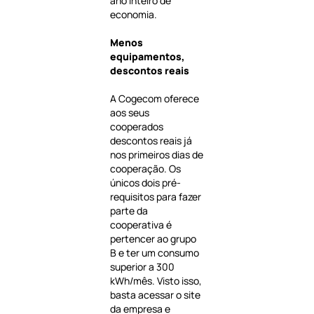
ano inteiro de
economia.
Menos
equipamentos,
descontos reais
A Cogecom oferece
aos seus
cooperados
descontos reais já
nos primeiros dias de
cooperação. Os
únicos dois pré-
requisitos para fazer
parte da
cooperativa é
pertencer ao grupo
B e ter um consumo
superior a 300
kWh/mês. Visto isso,
basta acessar o site
da empresa e