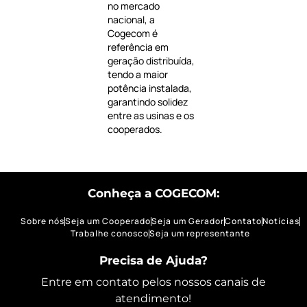
no mercado
nacional, a
Cogecom é
referência em
geração distribuída,
tendo a maior
potência instalada,
garantindo solidez
entre as usinas e os
cooperados.
Conheça a COGECOM:
Sobre nós
Seja um Cooperado
Seja um Gerador
Contato
Notícias
Trabalhe conosco
Seja um representante
Precisa de Ajuda?
Entre em contato pelos nossos canais de
atendimento!