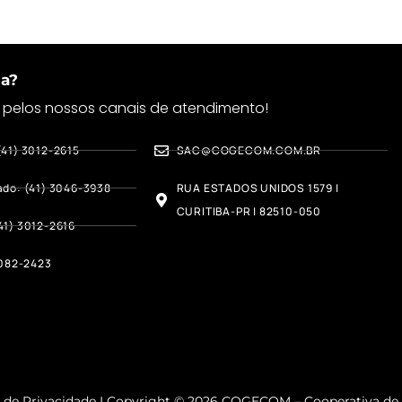
da?
 pelos nossos canais de atendimento!
(41) 3012-2615
SAC@COGECOM.COM.BR
ado: (41) 3046-3938
RUA ESTADOS UNIDOS 1579 |
CURITIBA-PR | 82510-050
41) 3012-2616
3082-2423
a de Privacidade I Copyright ©
2026
COGECOM – Cooperativa de 