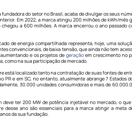
fundadora do setor no Brasil, acaba de divulgar os seus nú
nterior. Em 2022, a marca atingiu 200 milhões de kWh/mês 
 chegou a 600 milhões. A marca encerrou o ano passado c
rcado de energia compartilhada representa, hoje, uma soluç
entes convencionais, de baixa tensão, que ainda não tem ace
ia aumentando e os projetos de
geração
em crescimento no pa
da, como na sua participação de mercado.
 está localizado tanto na contratação de suas fontes de ent
no PR e em SC, no entanto, atualmente abrange 7 Estados 
amente, 30.000 unidades consumidoras e mais de 60.000.0
m deve ter 200 MW de potência injetável no mercado, o que
re desse ano são essenciais para a marca atingir a meta 
 anos da sua fundação.