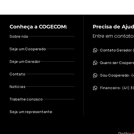
Conheça a COGECOM:
Precisa de Aju
Entre em contato
Sobre nós
Seja um Cooperado
Contato Gerador 
Seja um Gerador
Quero ser Cooper
Contato
Sou Cooperado: (
Notícias
Financeiro: (41) 
Trabalhe conosco
Seja um representante
Polític