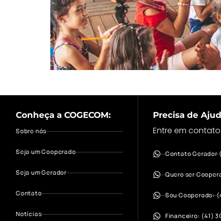
O Programa COGECOM Endurance 2025 deu m
Conheça a COGECOM:
Precisa de Aju
Entre em contato
Sobre nós
Seja um Cooperado
Contato Gerador 
Seja um Gerador
Quero ser Cooper
Contato
Sou Cooperado: (
Notícias
Financeiro: (41) 