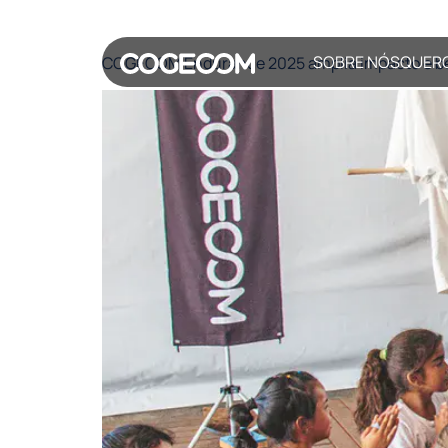
Tag:
endurance
SOBRE NÓS
QUER
COGECOM Endurance 2025 amplia impacto e bene