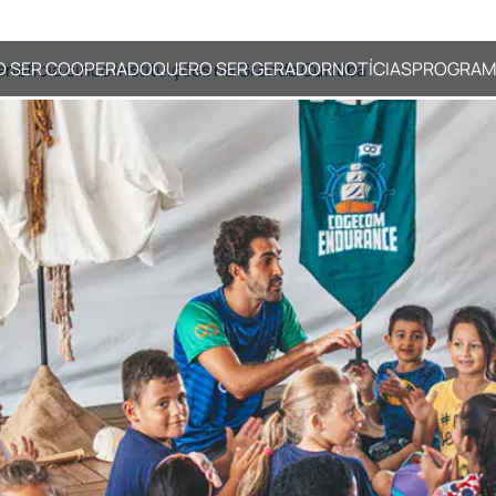
O SER COOPERADO
QUERO SER GERADOR
NOTÍCIAS
PROGRAM
ficia cinco instituições na Grande Curitiba