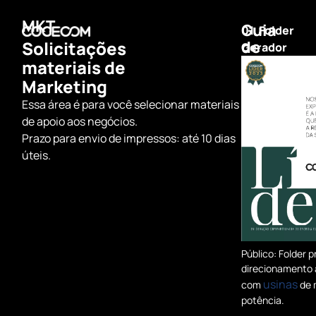
MKT
Guia
01. Folder
Solicitações
de
Gerador
materiais
materiais de
Marketing
Essa área é para você selecionar materiais
de apoio aos negócios.
Prazo para envio de impressos: até 10 dias
úteis.
Público: Folder p
direcionamento 
usinas
com
de 
potência.